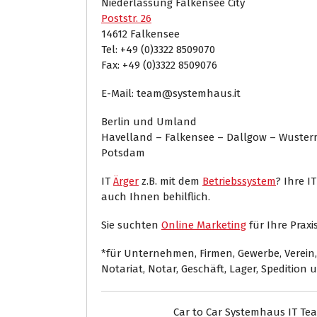
Niederlassung Falkensee City
Poststr. 26
14612 Falkensee
Tel: +49 (0)3322 8509070
Fax: +49 (0)3322 8509076
E-Mail: team@systemhaus.it
Berlin und Umland
Havelland – Falkensee – Dallgow – Wuste
Potsdam
IT
Ärger
z.B. mit dem
Betriebssystem
? Ihre I
auch Ihnen behilflich.
Sie suchten
Online Marketing
für Ihre Praxis
*für Unternehmen, Firmen, Gewerbe, Verein, 
Notariat, Notar, Geschäft, Lager, Spedition 
Car to Car Systemhaus IT Te