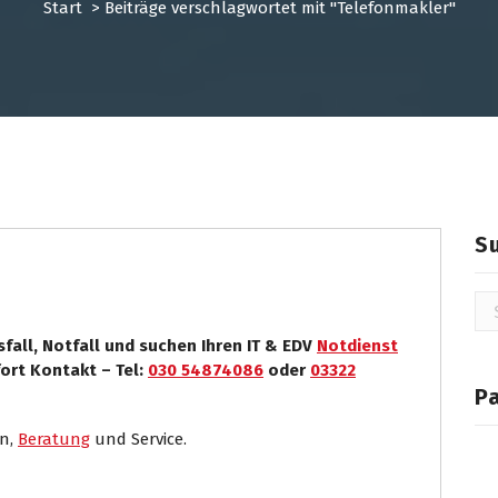
Start
>
Beiträge verschlagwortet mit "Telefonmakler"
sse
Systemhaus
S
Su
na
fall, Notfall und suchen Ihren IT & EDV
Notdienst
ort Kontakt – Tel:
030 54874086
oder
03322
P
en,
Beratung
und Service.