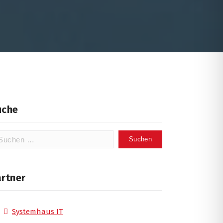
uche
chen
ch:
artner
Systemhaus IT