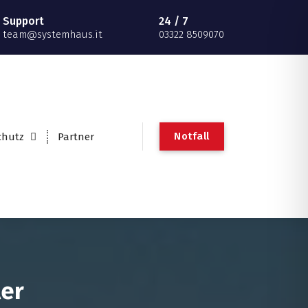
Support
24 / 7
team@systemhaus.it
03322 8509070
Notfall
chutz
Partner
ler