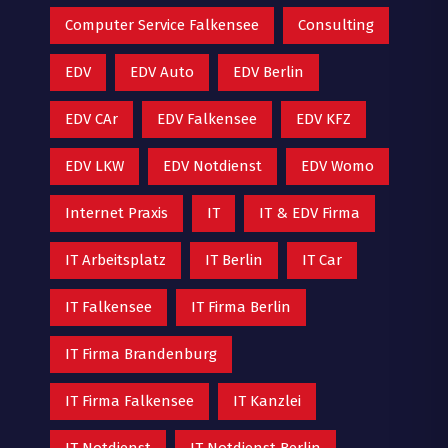
Computer Service Falkensee
Consulting
EDV
EDV Auto
EDV Berlin
EDV CAr
EDV Falkensee
EDV KFZ
EDV LKW
EDV Notdienst
EDV Womo
Internet Praxis
IT
IT & EDV Firma
IT Arbeitsplatz
IT Berlin
IT Car
IT Falkensee
IT Firma Berlin
IT Firma Brandenburg
IT Firma Falkensee
IT Kanzlei
IT Notdienst
IT Notdienst Berlin