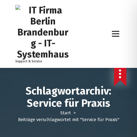
Z
u
m
I
n
h
a
l
t
Support & Service
s
p
r
i
Schlagwortarchiv:
n
g
Service für Praxis
e
n
Start
>
Beiträge verschlagwortet mit "Service für Praxis"