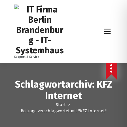
Z
u
m
I
n
h
a
l
t
Support & Service
s
p
r
i
Schlagwortarchiv: KFZ
n
g
Internet
e
n
Start
>
Beiträge verschlagwortet mit "KFZ Internet"