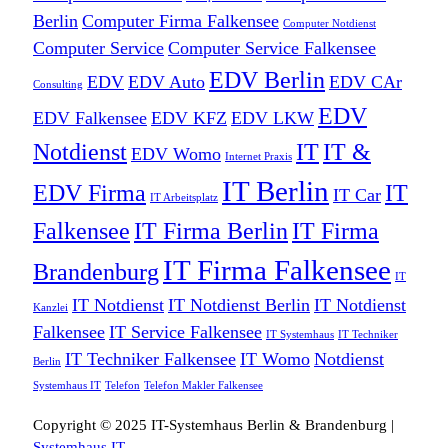
Berlin
Computer Firma Falkensee
Computer Notdienst
Computer Service
Computer Service Falkensee
EDV Berlin
EDV
EDV Auto
EDV CAr
Consulting
EDV
EDV Falkensee
EDV KFZ
EDV LKW
Notdienst
IT
IT &
EDV Womo
Internet Praxis
IT Berlin
EDV Firma
IT
IT Car
IT Arbeitsplatz
Falkensee
IT Firma Berlin
IT Firma
IT Firma Falkensee
Brandenburg
IT
IT Notdienst
IT Notdienst Berlin
IT Notdienst
Kanzlei
Falkensee
IT Service Falkensee
IT Systemhaus
IT Techniker
IT Techniker Falkensee
IT Womo
Notdienst
Berlin
Systemhaus IT
Telefon
Telefon Makler Falkensee
Copyright © 2025 IT-Systemhaus Berlin & Brandenburg |
Systemhaus IT