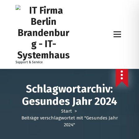
Z
u
m
I
n
h
a
l
t
Support & Service
s
p
r
i
Schlagwortarchiv:
n
Gesundes Jahr 2024
g
e
Start
>
n
Beiträge verschlagwortet mit "Gesundes Jahr
2024"